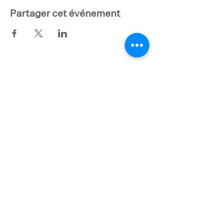
Partager cet événement
12 place d'Espagne
63000 Clermont-Ferrand
Mardi - Samedi
9 h - 18 h
cartel.cc@icloud.com
07 88 37 39 32
Termes et conditions
Politique de cookies
Mentions légales